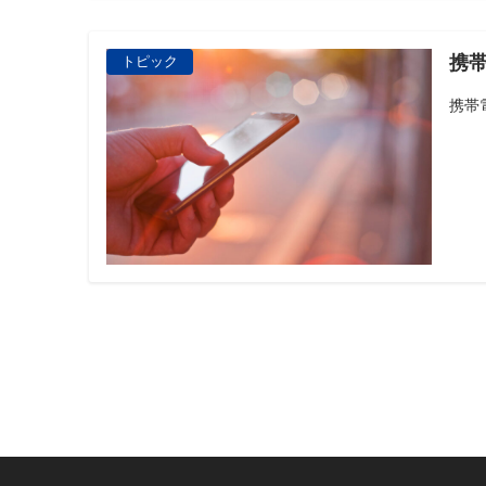
携帯
トピック
携帯
投
稿
の
ペ
ー
ジ