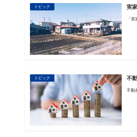
実
トピック
「実
不
トピック
不動