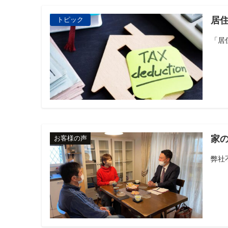
居住
トピック
「居
家
お客様の声
弊社